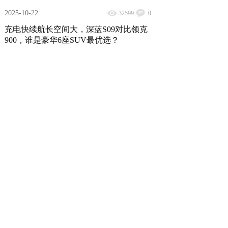
2025-10-22
32599
0
充电快续航长空间大，深蓝S09对比领克
900，谁是豪华6座SUV最优选？
2025-09-10
31863
0
20多万预算上乐道L90，20万内六座SU
V，零跑C16"不踩坑"！
2025-08-21
35717
0
续航焦虑终结者！荣威M7 DMH实测：21
43km超长续航+2L级油耗 通勤长途全hold
住
2025-08-04
66552
0
深蓝S09对比领克900：豪华6座SUV，谁
是85后奶爸的“终极答案”？
2025-06-16
79224
0