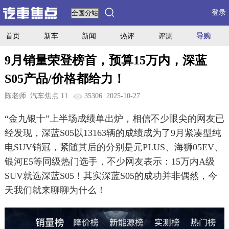
登录
首页
新车
新闻
热评
评测
导购
9月销量荣登榜首，预算15万内，深蓝
S05产品/价格都给力！
陈老师
汽车焦点 11
35306
2025-10-27
“金九银十”上半场成绩单出炉，相信不少眼尖的网友已
经发现，深蓝S05以13163辆的成绩成为了9月紧凑型纯
电SUV销冠，紧随其后的分别是元PLUS、海狮05EV、
银河E5等同级热门选手，不少网友表示：15万内A级
SUV就选深蓝S05！其实深蓝S05的成功并非偶然，今
天我们就来聊聊为什么！