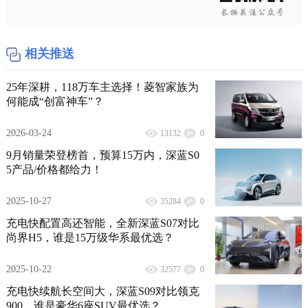
相关推送
25年深耕，118万车主选择！菱智家族为
何能成“创富神车”？
2026-03-24
13132
0
9月销量荣登榜首，预算15万内，深蓝S0
5产品/价格都给力！
2025-10-27
35284
0
充电快配置高还智能，全新深蓝S07对比
尚界H5，谁是15万级华系最优选？
2025-10-22
32577
0
充电快续航长空间大，深蓝S09对比领克
900，谁是豪华6座SUV最优选？