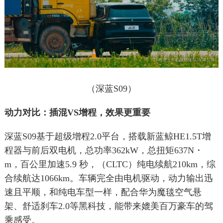
（深蓝S09）
动力对比：插混VS增程，效果更重要
深蓝S09基于超级增程2.0平台，搭载新蓝鲸HE1.5T增
程器与前后双电机，总功率362kW，总扭矩637N・
m，百公里加速5.9 秒，（CLTC）纯电续航210km，综
合续航达1066km。车辆完全由电机驱动，动力输出迅
速且平顺，和纯电车型一样，配合华为魔毯空气悬
架、舒适刹车2.0等黑科技，能带来媲美百万豪车的驾
乘感受。