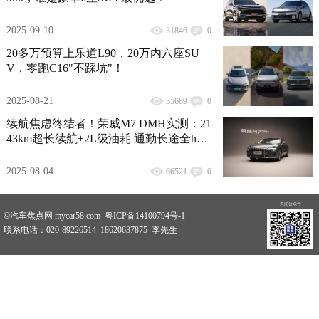
2025-09-10
31846
0
20多万预算上乐道L90，20万内六座SU
V，零跑C16"不踩坑"！
2025-08-21
35689
0
续航焦虑终结者！荣威M7 DMH实测：21
43km超长续航+2L级油耗 通勤长途全hold
住
2025-08-04
66521
0
关注公众号
©汽车焦点网 mycar58.com 粤ICP备14100794号-1
联系电话：020-89226514 18620637875 李先生