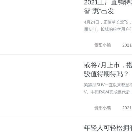
2021工厂直销
智”惠“出发
4月24日，正值草长莺飞
朋友们、长城的粉丝用户们，
贵阳小编
2021
或将7月上市，搭
骏值得期待吗？
紧凑型SUV一直以来都是
V、丰田RAV4完成换代后，
贵阳小编
2021
年轻人可轻松拥有