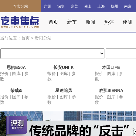
车市分站
广州
深圳
东莞
佛山
上海
杭州
南京
首页
新车
新闻
热评
评测
当前位置：
首页
>
贵阳分站
思皓E50A
长安UNI-K
本田LIFE
报价
|
图库
|
参
报价
|
图库
|
参
报价
|
图库
|
参
数
数
数
荣威i5
星途追风
赛那SIENNA
报价
|
图库
|
参
报价
|
图库
|
参
报价
|
图库
|
参
数
数
数