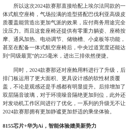
所以这次2024款赛那直接给配上埃尔法同款的一
体式航空座椅，气场拉满的造型搭配巴伐利亚高级皮
质覆盖能营造出更加气派的效果，应付商务用途完全
没压力。而且这套座椅还提供有零重力躺姿、座椅按
摩、通风加热、电动调节、储物槽、小桌板等功能，
甚至在配备一体式航空座椅后，中央过道宽度还能达
到“同级最宽”的225毫米，进出三排依然便捷。
同时，2024款赛那还对座舱用料进行了升级，后
排门板运用了更大面积、更具设计感的软性材质覆
盖，不论是观感还是手感都有明显提升。后排增加了
双层隔音玻璃，对于环境噪音隔绝更加到位，此外还
对发动机工作区间进行了优化，一系列的升级无不让
2024款赛那拥有更加静谧更加舒适的乘坐体验。
8155芯片+华为Ai，智能体验媲美新势力