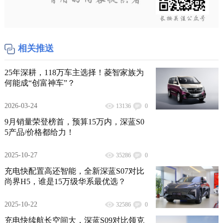
相关推送
25年深耕，118万车主选择！菱智家族为
何能成“创富神车”？
2026-03-24
13136
0
9月销量荣登榜首，预算15万内，深蓝S0
5产品/价格都给力！
2025-10-27
35286
0
充电快配置高还智能，全新深蓝S07对比
尚界H5，谁是15万级华系最优选？
2025-10-22
32586
0
充电快续航长空间大，深蓝S09对比领克