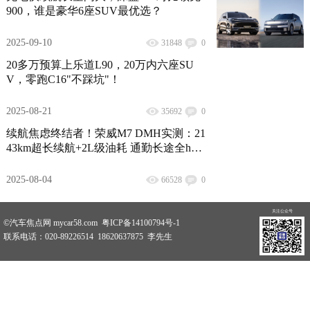
900，谁是豪华6座SUV最优选？
2025-09-10
31848
0
20多万预算上乐道L90，20万内六座SU
V，零跑C16"不踩坑"！
2025-08-21
35692
0
续航焦虑终结者！荣威M7 DMH实测：21
43km超长续航+2L级油耗 通勤长途全hold
住
2025-08-04
66528
0
关注公众号
©汽车焦点网 mycar58.com 粤ICP备14100794号-1
联系电话：020-89226514 18620637875 李先生