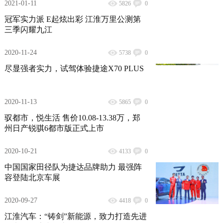
2021-01-11
5826
0
冠军实力派 E起炫出彩 江淮万里公测第
三季闪耀九江
2020-11-24
5738
0
尽显强者实力，试驾体验捷途X70 PLUS
2020-11-13
5865
0
驭都市，悦生活 售价10.08-13.38万，郑
州日产锐骐6都市版正式上市
2020-10-21
4133
0
中国国家田径队为捷达品牌助力 最强阵
容登陆北京车展
2020-09-27
4418
0
江淮汽车：“铸剑”新能源，致力打造先进