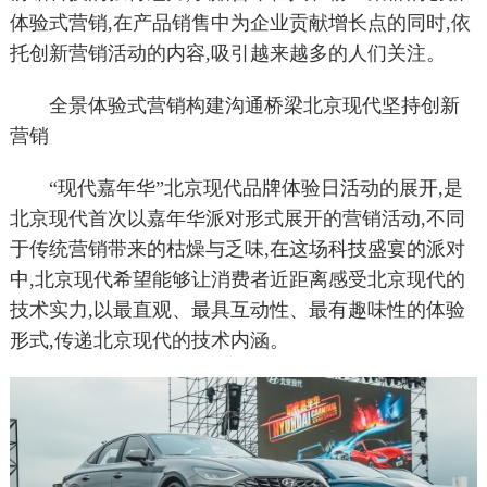
体验式营销,在产品销售中为企业贡献增长点的同时,依
托创新营销活动的内容,吸引越来越多的人们关注。
全景体验式营销构建沟通桥梁北京现代坚持创新
营销
“现代嘉年华”北京现代品牌体验日活动的展开,是
北京现代首次以嘉年华派对形式展开的营销活动,不同
于传统营销带来的枯燥与乏味,在这场科技盛宴的派对
中,北京现代希望能够让消费者近距离感受北京现代的
技术实力,以最直观、最具互动性、最有趣味性的体验
形式,传递北京现代的技术内涵。