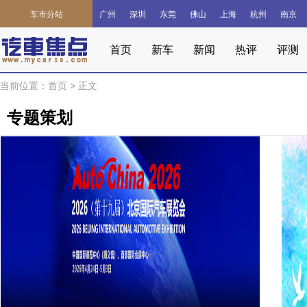
车市分站
广州
深圳
东莞
佛山
上海
杭州
南京
首页
新车
新闻
热评
评测
当前位置：
首页
>
正文
专题策划