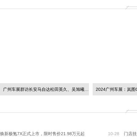
广州车展群访长安马自达松田英久、吴旭曦“EZ-6和他的朋友”
2024广州车展：岚图
焕新极氪7X正式上市，限时售价21.98万元起
10-28