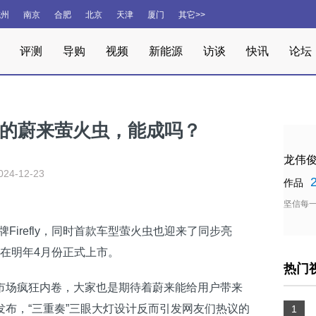
杭州
南京
合肥
北京
天津
厦门
其它>>
评测
导购
视频
新能源
访谈
快讯
论坛
起售的蔚来萤火虫，能成吗？
龙伟
024-12-23
作品
坚信每
Firefly，同时首款车型萤火虫也迎来了同步亮
会在明年4月份正式上市。
热门
场疯狂内卷，大家也是期待着蔚来能给用户带来
布，“三重奏”三眼大灯设计反而引发网友们热议的
1