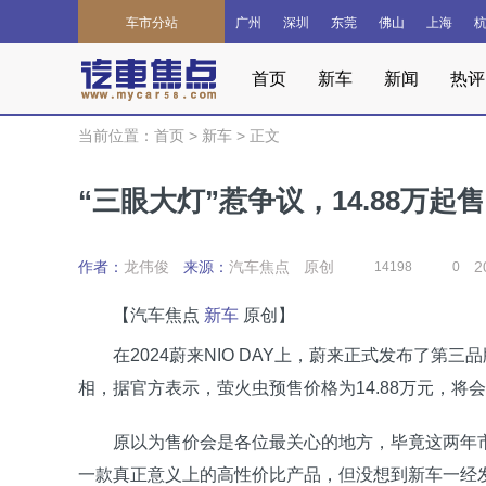
车市分站
广州
深圳
东莞
佛山
上海
首页
新车
新闻
热评
当前位置：
首页
>
新车
>
正文
“三眼大灯”惹争议，14.88万
作者：
龙伟俊
来源：
汽车焦点
原创
2
14198
0
【汽车焦点
新车
原创】
在2024蔚来NIO DAY上，蔚来正式发布了第三品牌
相，据官方表示，萤火虫预售价格为14.88万元，将
原以为售价会是各位最关心的地方，毕竟这两年市
一款真正意义上的高性价比产品，但没想到新车一经发