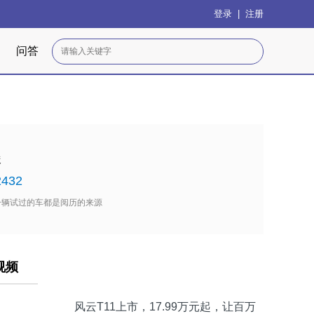
登录
|
注册
问答
俊
2432
一辆试过的车都是阅历的来源
视频
风云T11上市，17.99万元起，让百万