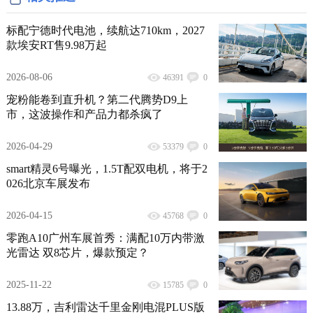
标配宁德时代电池，续航达710km，2027
款埃安RT售9.98万起
2026-08-06
46391
0
宠粉能卷到直升机？第二代腾势D9上
市，这波操作和产品力都杀疯了
2026-04-29
53379
0
smart精灵6号曝光，1.5T配双电机，将于2
026北京车展发布
2026-04-15
45768
0
零跑A10广州车展首秀：满配10万内带激
光雷达 双8芯片，爆款预定？
2025-11-22
15785
0
13.88万，吉利雷达千里金刚电混PLUS版