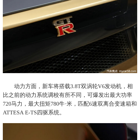
动力方面，新车将搭载3.8T双涡轮V6发动机，相
比之前的动力系统调校有所不同，可爆发出最大功率
720马力，最大扭矩780牛·米，匹配6速双离合变速箱和
ATTESA E-TS四驱系统。