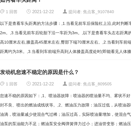
如何看车头距离？
1
回答
2021-12-22
提问者: 焦点客_9107840
以下是查看车头距离的方法步骤：,1.当看见前车后保险杠上沿,此时判断车
2m。,3.当看见前车后轮胎下沿一车距为3m。,以下是查看车头左右距离的方
高10厘米左右,膝盖高45厘米左右,臀部下端70厘米左右。,2.当看到
距离约为3米。,3.当看到车前端升高到人体膝盖高度处时(即能看见人体膝
人体臀部下端时,车前端与人体之间的距离约为0.3米。
发动机怠速不稳定的原因是什么？
1
回答
2021-12-22
提问者: 焦点客_809505
怠速不稳的原因如下：,1、喷油器故障：喷油器的喷油量不均、雾状不
封不良、喷出的燃油成线状等。,2、燃油压力故障：油压过低，从喷油
油滴，喷油量减少使混合气过稀；油压过高，实际喷油量增加，使混合气
油泵的泵油能力不足；燃油泵安全阀弹簧弹力过小；进油管变形；燃油压