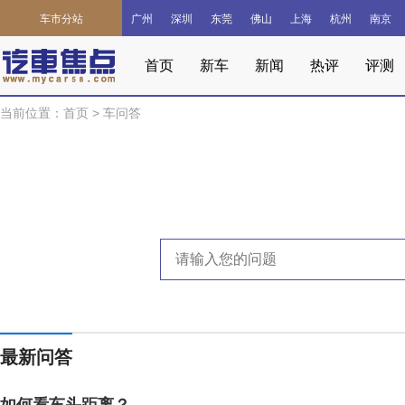
车市分站
广州
深圳
东莞
佛山
上海
杭州
南京
首页
新车
新闻
热评
评测
当前位置：
首页
>
车问答
最新问答