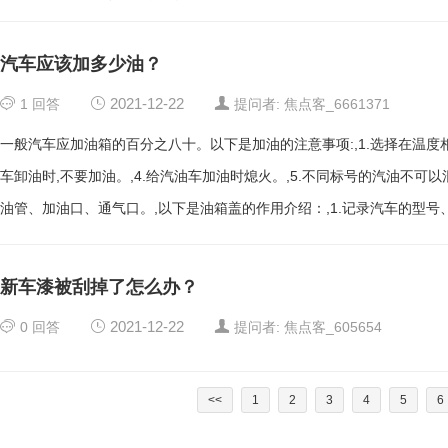
技术的体现，是意大利设计美学以及优质工匠设计思维的完美结合。
汽车应该加多少油？
1
回答
2021-12-22
提问者: 焦点客_6661371
一般汽车应加油箱的百分之八十。以下是加油的注意事项:,1.选择在温度相
车卸油时,不要加油。,4.给汽油车加油时熄火。,5.不同标号的汽油不可
油管、加油口、通气口。,以下是油箱盖的作用介绍：,1.记录汽车的型号
新车漆被刮掉了怎么办？
0
回答
2021-12-22
提问者: 焦点客_605654
<<
1
2
3
4
5
6