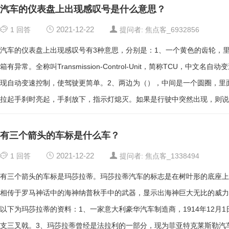
汽车的仪表盘上出现感叹号是什么意思？
1
回答
2021-12-22
提问者: 焦点客_6932856
汽车的仪表盘上出现感叹号有3种意思，分别是：1、一个黄色的齿轮，
箱有异常。全称叫Transmission-Control-Unit，简称TCU，中
现自动变速控制，使驾驶更简单。2、两边为（），中间是一个圆圈，里
拉起手刹时亮起，手刹放下，指示灯熄灭。如果是行驶中突然出现，则说
黄色，这个标志是常规故障显示灯。可能是驻车传感器故障，刹车片磨损
出现故障。
有三个箭头的车标是什么车？
1
回答
2021-12-22
提问者: 焦点客_1338494
有三个箭头的车标是玛莎拉蒂。玛莎拉蒂汽车的标志是在树叶形的底座上
相传于罗马神话中的海神纳普秋手中的武器，显示出海神巨大无比的威力
以下为玛莎拉蒂的资料：1、一家意大利豪华汽车制造商，1914年12月
支三叉戟。3、玛莎拉蒂曾经是法拉利的一部分，现为菲亚特克莱斯勒汽