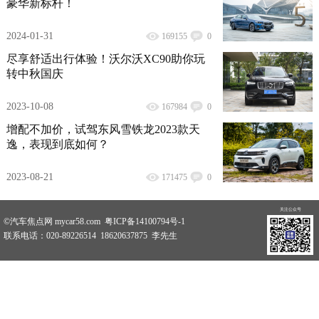
豪华新标杆！
2024-01-31
169155
0
尽享舒适出行体验！沃尔沃XC90助你玩
转中秋国庆
2023-10-08
167984
0
增配不加价，试驾东风雪铁龙2023款天
逸，表现到底如何？
2023-08-21
171475
0
关注公众号
©汽车焦点网 mycar58.com 粤ICP备14100794号-1
联系电话：020-89226514 18620637875 李先生