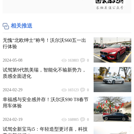
相关推送
无愧“北欧绅士”称号！沃尔沃S60五一出
行体验
2024-05-08
163803
0
试驾第9代凯美瑞，智能化不输新势力，
质感全面进化
2024-02-29
165123
0
幸福感与安全感并存！沃尔沃S90 T8春节
用车体验
2024-02-19
168905
0
试驾全新宝马i5：年轻造型更讨喜，科技