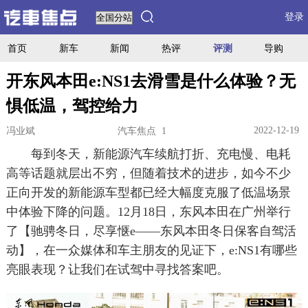
登录
首页
新车
新闻
热评
评测
导购
开东风本田e:NS1去滑雪是什么体验？无
惧低温，驾控给力
2022-12-19
冯业斌
汽车焦点 1
每到冬天，新能源汽车续航打折、充电慢、电耗
高等话题就层出不穷，但随着技术的进步，如今不少
正向开发的新能源车型都已经大幅度克服了低温场景
中体验下降的问题。12月18日，东风本田在广州举行
了【驰骋冬日，尽享惬e——东风本田冬日保客自驾活
动】，在一众媒体和车主朋友的见证下，e:NS1有哪些
亮眼表现？让我们在试驾中寻找答案吧。