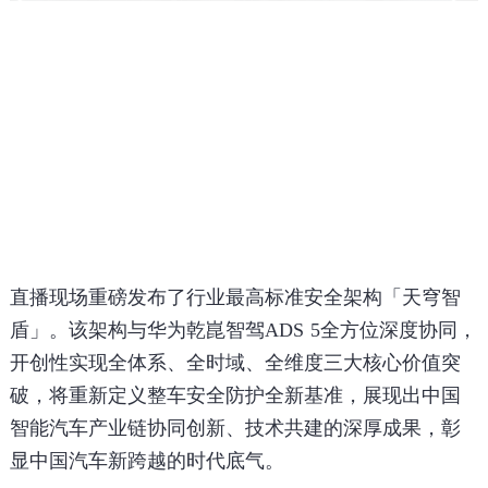
直播现场重磅发布了行业最高标准安全架构「天穹智
盾」。该架构与华为乾崑智驾ADS 5全方位深度协同，
开创性实现全体系、全时域、全维度三大核心价值突
破，将重新定义整车安全防护全新基准，展现出中国
智能汽车产业链协同创新、技术共建的深厚成果，彰
显中国汽车新跨越的时代底气。