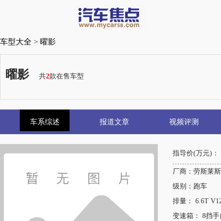
车型大全
>
曜影
曜影
共
2
款在售车型
车系综述
报道文章
视频评测
指导价(万元)：
厂商：劳斯莱斯
级别：跑车
排量： 6.6T V1
变速箱： 8挡