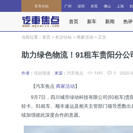
车市分站
广州
深圳
东莞
佛山
上海
首页
新车
新闻
热评
当前位置：
首页
>
长沙分站
>
商家活动
>
正文
助力绿色物流！91租车贵阳分公司
作者：
综合报道
来源：
汽车焦点
2020-0
5183
0
【汽车焦点
商家活动
】
9月7日，四川城市绿动科技有限公司(91租车)贵
轻卡。91租车、顺丰速运及相关主管部门领导悉数
续加强彼此深度合作的意愿。