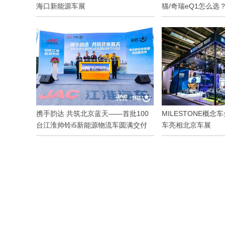
海口新能源车展
猫/奇瑞eQ1怎么选
携手韵达 共筑北京蓝天——首批100
MILESTONE概念
台江淮帅铃i5新能源物流车圆满交付
车亮相北京车展