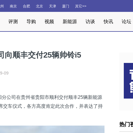
杭州
南京
合肥
北京
天津
厦门
其它>>
评测
导购
视频
新能源
访谈
快讯
论坛
向顺丰交付25辆帅铃i5
9-09
阳分公司在贵州省贵阳市顺利交付顺丰25辆新能源
出席交车仪式，各方高度肯定此次合作，并表达了持
热门