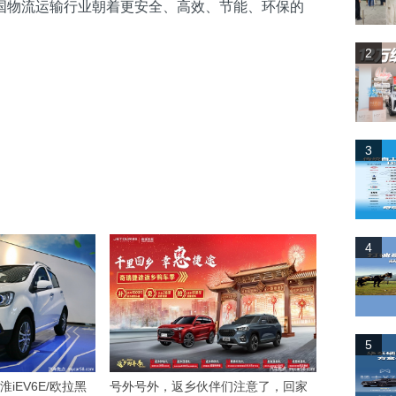
国物流运输行业朝着更安全、高效、节能、环保的
2
3
4
5
iEV6E/欧拉黑
号外号外，返乡伙伴们注意了，回家