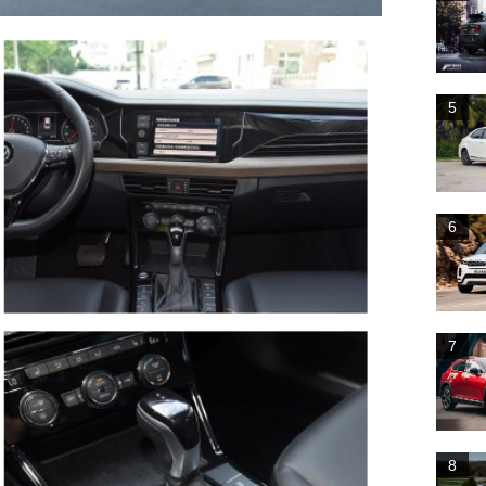
5
6
7
8