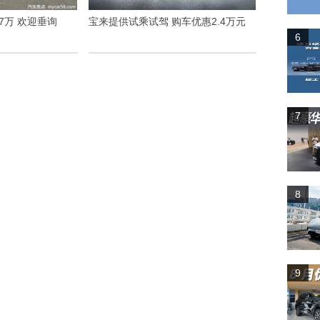
7万 欢迎垂询
宝来提供试乘试驾 购车优惠2.4万元
6
7
8
9