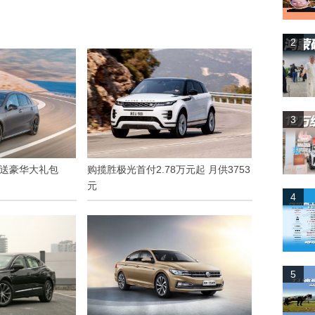
2
3
车送豪华大礼包
购揽胜极光首付2.78万元起 月供3753
元
4
5