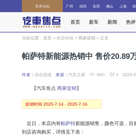
车市分站
广州
深圳
东莞
佛山
上海
首页
新车
新闻
热评
当前位置：
首页
>
长沙分站
>
商家促销
>
正文
帕萨特新能源热销中 售价20.89
作者：
综合报道
来源：
汽车之家
2020-0
3661
0
【汽车焦点
商家促销
】
促销时间 2020-7-14 - 2020-7-16
近日，本店内有
帕萨特
新能源销售，颜色可选，目前
到店咨询购买，详情见下表：