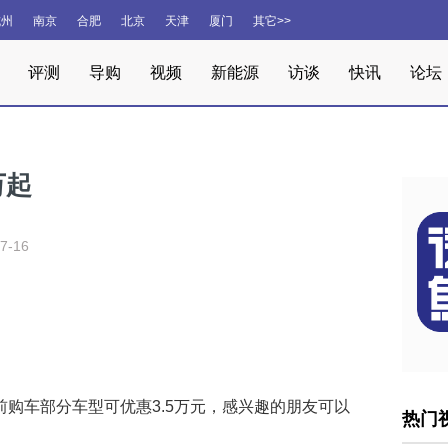
杭州
南京
合肥
北京
天津
厦门
其它>>
评测
导购
视频
新能源
访谈
快讯
论坛
万起
7-16
购车部分车型可优惠3.5万元，感兴趣的朋友可以
热门