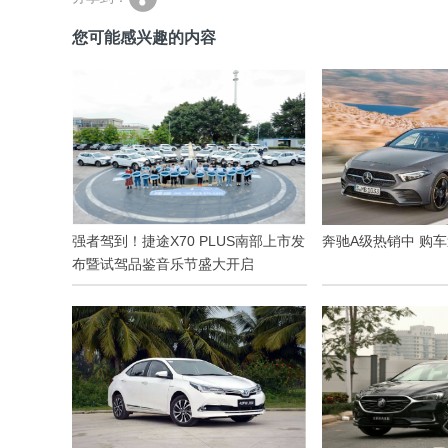
您可能感兴趣的内容
强者驾到！捷途X70 PLUS南部上市发
奔驰A级热销中 购
布暨试驾品鉴音乐节盛大开启