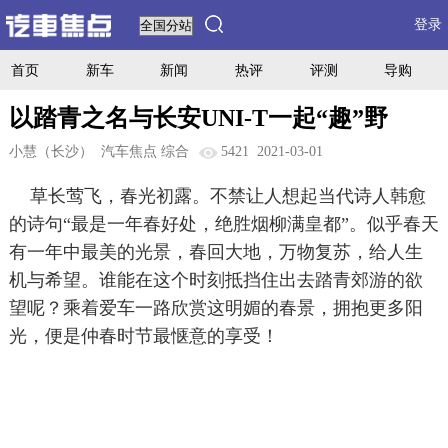
登录
首页
新车
新闻
热评
评测
导购
以踏青之名与长安UNI-T一起“趣”野
小慧（长沙）
汽车焦点 综合
5421
2021-03-01
草长莺飞，春光初露。不禁让人想起当代诗人韩愈
的诗句“最是一年春好处，绝胜烟柳满皇都”。似乎春天
有一年中最美的光景，春回大地，万物复苏，给人生
机与希望。谁能在这个时刻抵挡住出去踏青郊游的欲
望呢？乘着爱车一路欣赏这明媚的春景，拥抱更多阳
光，便是仲春时节最惬意的享受！