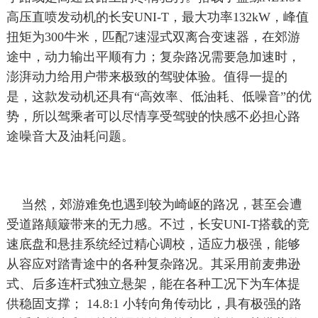
高压直喷发动机的长安UNI-T，最大功率132kW，峰值
扭矩为300牛米，匹配7速湿式双离合变速器，在郊游
途中，动力输出平顺有力；复杂路况需要急加速时，
澎湃动力给用户带来极致的驾驶体验。值得一提的
是，这款发动机还具有“高效率、低油耗、低噪音”的优
势，所以驾乘者可以尽情享受驾驶的快感不必担心路
途噪音大及油耗问题。
当然，郊游难免也遇到较为崎岖的路况，甚至会遭
受道路颠簸带来的无力感。不过，长安UNI-T搭载的竞
速底盘和悬挂系统经过精心调校，适应力极强，能够
从容应对踏青途中的各种复杂路况。其采用前麦弗逊
式、后多连杆式独立悬架，能在各种工况下为车体提
供稳固支撑； 14.8:1 小转向角传动比，具有极强的路