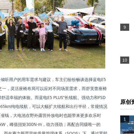
9
10
倾听用户的用车需求与建议，车主们纷纷畅谈选择蓝电E5
因之一，灵活座椅布局可以应对不同场景需求，而舒芙蕾座椅
适幸福的体验。而蓝电E5 PLUS“长续航、强动力和FSD
原创
65km纯电续航，可以大幅扩大续航和出行半径，常规情况
更省钱，大电池在野外露营外放电时也能带来更多欢乐时
1
W，峰值扭矩300N·m，动力强劲；再配合同级唯一的
。而在赛力斯严苛的质量管理体系（SQOS）下，通过零部