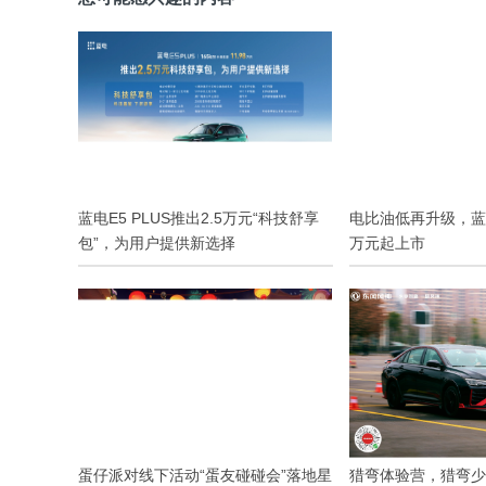
蓝电E5 PLUS推出2.5万元“科技舒享
电比油低再升级，蓝电
包”，为用户提供新选择
万元起上市
蛋仔派对线下活动“蛋友碰碰会”落地星
猎弯体验营，猎弯少