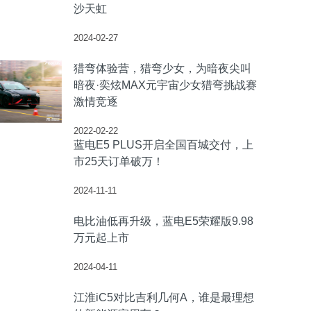
沙天虹
2024-02-27
猎弯体验营，猎弯少女，为暗夜尖叫
暗夜·奕炫MAX元宇宙少女猎弯挑战赛
激情竞逐
2022-02-22
蓝电E5 PLUS开启全国百城交付，上
市25天订单破万！
2024-11-11
电比油低再升级，蓝电E5荣耀版9.98
万元起上市
2024-04-11
江淮iC5对比吉利几何A，谁是最理想