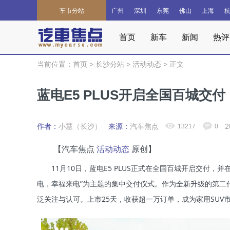
车市分站
广州
深圳
东莞
佛山
上海
首页
新车
新闻
热评
当前位置：
首页
>
长沙分站
>
活动动态
>
正文
蓝电E5 PLUS开启全国百城交
作者：
小慧（长沙）
来源：
汽车焦点
2
13217
0
【汽车焦点
活动动态
原创】
11月10日，蓝电E5 PLUS正式在全国百城开启交付，并
电，幸福来电”为主题的集中交付仪式。作为全新升级的第二
泛关注与认可。上市25天，收获超一万订单，成为家用SUV