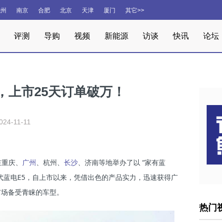
杭州
南京
合肥
北京
天津
厦门
其它>>
评测
导购
视频
新能源
访谈
快讯
论坛
付，上市25天订单破万！
024-11-11
在重庆、
、杭州、
、济南等地举办了以 “家有蓝
广州
长沙
代蓝电E5，自上市以来，凭借出色的产品实力，迅速获得广
市场备受青睐的车型。
热门