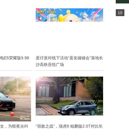
10
E5荣耀版9.98
蛋仔派对线下活动“蛋友碰碰会”落地长
沙高铁吾悦广场
女，为暗夜尖叫
“宿敌之战”，瑞虎8 鲲鹏版2.0T对比长