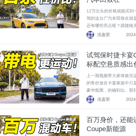
12万出头的价格就能买到
驾的这台广汽本田致在就
还有哪些亮点呢？跟随镜
冼嘉荣
2024
试驾保时捷卡宴C
标配空悬质感出
上一期视频带大家体验完这
的售价放在卡宴家族中只
豪华氛围，的确到位。那到
来的感觉又会和燃油版有
冼嘉荣
2024
百万身价，还能
Coupe新能源