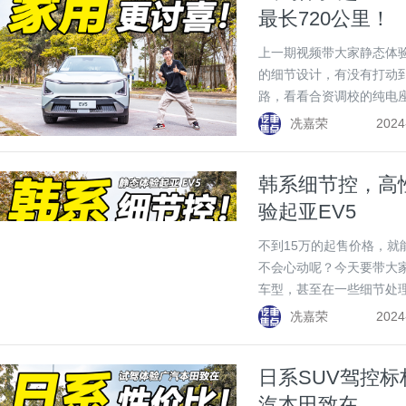
最长720公里！
上一期视频带大家静态体验
的细节设计，有没有打动到
路，看看合资调校的纯电
冼嘉荣
2024
韩系细节控，高
验起亚EV5
不到15万的起售价格，就
不会心动呢？今天要带大家
车型，甚至在一些细节处
更好，到底好在什么地方
冼嘉荣
2024
日系SUV驾控
汽本田致在