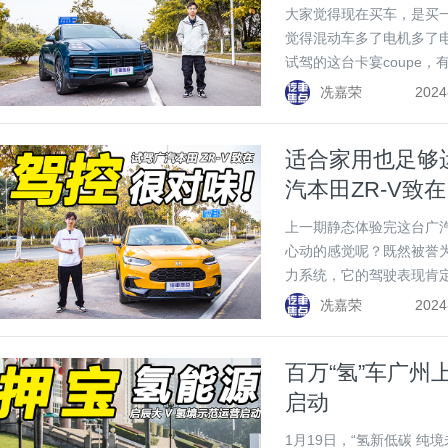
大家觉得现在买车，是买
觉得混动车多了电机多了
试驾的这台卡宴coupe
coupe，还要低上几万元
冼嘉荣
2024
到底值不值？一起看看吧
适合家用也足够
汽本田ZR-V致在
上一期静态体验完这台广汽
心动的感觉呢？既然被誉为
力系统，它的驾驶表现肯
看吧！
冼嘉荣
2024
百万“氢”车广州
启动
1月19日，“氢新低碳 纯