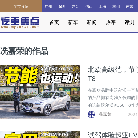
车市分站
广州
深圳
东莞
佛山
上海
杭州
南京
首页
新车
新闻
热评
评测
冼嘉荣的作品
北欧高级范，节
T8
在豪华品牌中沃尔沃一直
的产品拥有高雅又低调的
的这款沃尔沃XC60 T
看吧。
冼嘉荣
2024
试驾体验起亚E