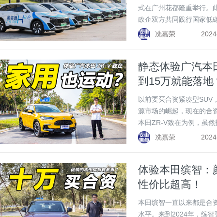
式在广州花都隆重举行。此
政企双方共同践行国家低
之举。
冼嘉荣
2024
静态体验广汽本
到15万就能落地
以前要买合资紧凑型SUV
源市场的崛起，现在的合
本田ZR-V致在为例，虽
型实际落地价格还不到1
冼嘉荣
2024
体验本田缤智：颜
性价比超高！
本田缤智一直以来都是合资
水平。来到2024年，缤