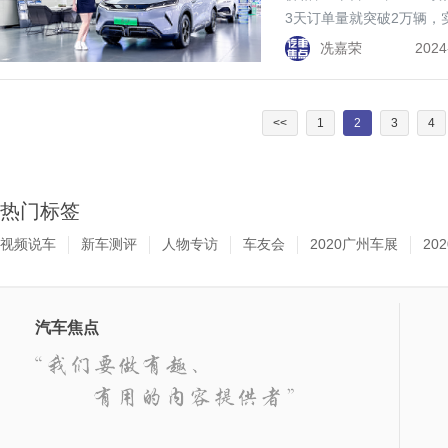
3天订单量就突破2万辆
看，这台元气满满的比亚
冼嘉荣
2024
<<
1
2
3
4
热门标签
视频说车
新车测评
人物专访
车友会
2020广州车展
20
汽车焦点