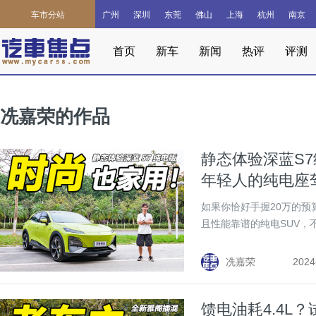
车市分站
广州
深圳
东莞
佛山
上海
杭州
南京
首页
新车
新闻
热评
评测
冼嘉荣的作品
静态体验深蓝S
年轻人的纯电座
如果你恰好手握20万的
且性能靠谱的纯电SUV，
冼嘉荣
2024
馈电油耗4.4L