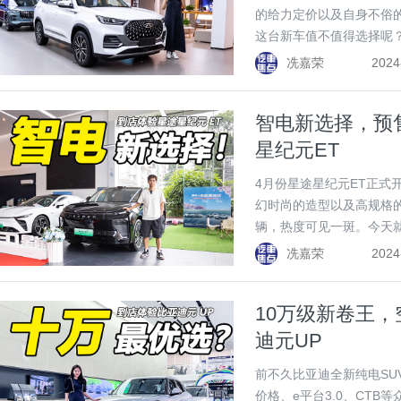
的给力定价以及自身不俗
这台新车值不值得选择呢
冼嘉荣
2024
智电新选择，预
星纪元ET
4月份星途星纪元ET正式
幻时尚的造型以及高规格的
辆，热度可见一斑。今天
得入手吧！
冼嘉荣
2024
10万级新卷王
迪元UP
前不久比亚迪全新纯电SU
价格、e平台3.0、CT