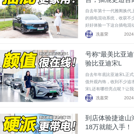
自去年第十一代雅阁换代
的插电混动系统，收获不
好好体验一下这台插电混
冼嘉荣
2024
号称“最美比亚迪
验比亚迪宋L
自去年年底比亚迪宋L正式
值外观内饰，收到不少追
宋L还有哪些亮点呢？让
冼嘉荣
2024
到店体验捷途山
18万就能入手！