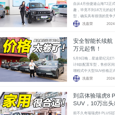
自从4月份捷途山海T2正
趣，毕竟不到18万元的
型，确实具有很强的竞争
T2值不值得入手吧！
冼嘉荣
2024
安全智能长续航！
万元起售！
5月9日晚，星途星纪元E
计8款配置车型，售价区间为1
增程式中大型SUV价格正
择？跟随镜头一起看看吧
冼嘉荣
2024
到店体验瑞虎8 
SUV，10万出
前不久奇瑞瑞虎8 PLU