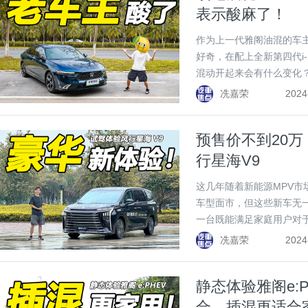
表示酸麻了！
作为上一代雅阁油混的车主
好奇，在配上全新第四代i
混动开起来会有什么变化
吧！
冼嘉荣
2024
预售价不到20
行星海V9
这几年随着新能源MPV
车型面市，但这些新车无
一台既能满足家庭用户对
还不贵的新能源MPV呢？
冼嘉荣
2024
静态体验雅阁e:
合，插混更适合