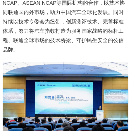
NCAP、ASEAN NCAP等国际机构的合作，以技术协
同联通国内外市场，助力中国汽车全球化发展。同时
持续以技术专委会为纽带，创新测评技术、完善标准
体系，努力将汽车指数打造为服务国家战略的标杆工
程、联通全球市场的技术桥梁、守护民生安全的公信
品牌。