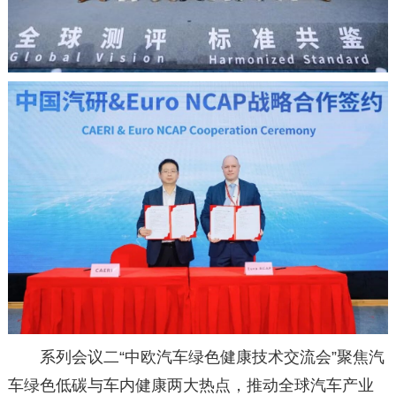
系列会议二“中欧汽车绿色健康技术交流会”聚焦汽
车绿色低碳与车内健康两大热点，推动全球汽车产业