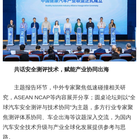
共话安全测评技术，赋能产业协同出海
主题报告环节，中外专家聚焦低速碰撞相关研
究，ASEAN NCAP等内容展开分享；圆桌论坛则以“全
球汽车安全测评与技术协同”为主题，多方行业专家聚
焦测评体系协同、车企出海等议题深入交流，为国内
汽车安全技术升级与产业全球化发展提供参考与思
路。