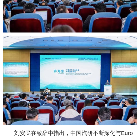
刘安民在致辞中指出，中国汽研不断深化与Euro