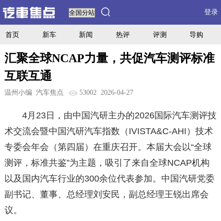
登录
首页
新车
新闻
热评
评测
导购
汇聚全球NCAP力量，共促汽车测评标准
互联互通
温州小编
汽车焦点
53002
2026-04-27
4月23日，由中国汽研主办的2026国际汽车测评技
术交流会暨中国汽研汽车指数（IVISTA&C-AHI）技术
专委会年会（第四届）在重庆召开。本届大会以“全球
测评，标准共鉴”为主题，吸引了来自全球NCAP机构
以及国内汽车行业的300余位代表参加。中国汽研党委
副书记、董事、总经理刘安民，副总经理王锐出席会
议。