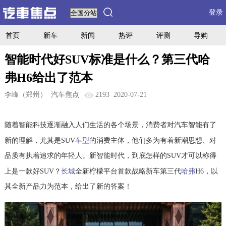
登录
首页
新车
新闻
热评
评测
导购
智能时代好SUV标准是什么？第三代哈
弗H6给出了范本
李峰（郑州）
汽车焦点
2193
2020-07-21
随着智能科技逐渐融入人们生活的各个场景，消费者对汽车智能有了
车型
新的理解，尤其是SUV
的消费主体，他们多为有着新潮思想、对
品质有执着追求的年轻人。新智能时代，到底怎样的SUV才可以称得
长城
哈弗
上是一款好SUV？
全新柠檬平台首款战略新车第三代
H6，以
其全新产品力为范本，给出了新的答案！