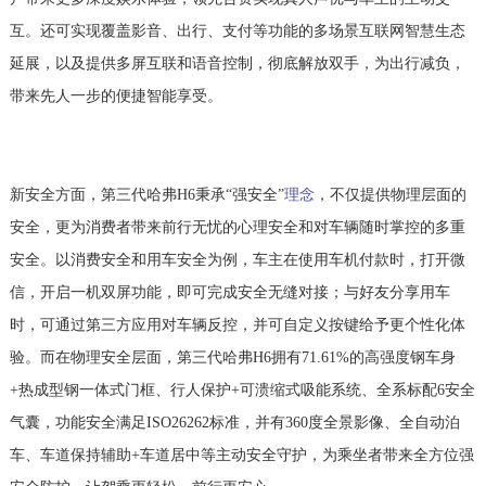
互。还可实现覆盖影音、出行、支付等功能的多场景互联网智慧生态
延展，以及提供多屏互联和语音控制，彻底解放双手，为出行减负，
带来先人一步的便捷智能享受。
理念
新安全方面，第三代哈弗H6秉承“强安全”
，不仅提供物理层面的
安全，更为消费者带来前行无忧的心理安全和对车辆随时掌控的多重
安全。以消费安全和用车安全为例，车主在使用车机付款时，打开微
信，开启一机双屏功能，即可完成安全无缝对接；与好友分享用车
时，可通过第三方应用对车辆反控，并可自定义按键给予更个性化体
验。而在物理安全层面，第三代哈弗H6拥有71.61%的高强度钢车身
+热成型钢一体式门框、行人保护+可溃缩式吸能系统、全系标配6安全
气囊，功能安全满足ISO26262标准，并有360度全景影像、全自动泊
车、车道保持辅助+车道居中等主动安全守护，为乘坐者带来全方位强