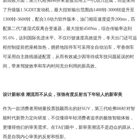
新高效方面，第三代哈弗H6并未直接沿用上一代动力总成，而是采用
了升级版1.5GDIT发动机，最大扭矩输出范围由1400转-3000转提升至
1300转-3600转，配合3.0动力软件版本，油门相应速度提升200ms，匹
配第二代7速湿式双离合变速器，最大扭矩450Nm，综合传输率达到
95.6%，达到国际先进水平。不仅行驶速度高效提升，冬天出门还可远
程控制提前把座椅加热，拥挤地段停车可采用全自动泊车，窄巷倒车
可采用自主路线循迹配置，从而有效减少因等待或车技问题延误的时
间，带来驾驶效率和车内时间充分利用的新高效。
设计新标准 潮流而不从众，张弛有度反射当下年轻人的新审美
作为一款消费者用销量投票脱颖而出的好SUV，第三代哈弗H6针对智
能时代新势力定向研发，不仅懂得年轻消费者追求的极致智能体验，
更懂得他们的审美需求。在TA们眼中，新审美潮流不是趋众的跟从，
而是自我内心审美的反射和投影。