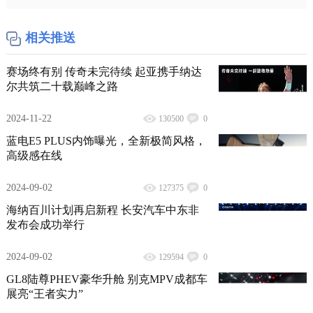
相关推送
赛场终有别 传奇未完待续 起亚携手纳达
尔共筑二十载巅峰之路
2024-11-22
130500
0
蓝电E5 PLUS内饰曝光，全新极简风格，
高级感在线
2024-09-02
127375
0
海纳百川计划再启新程 长安汽车中东非
发布会成功举行
2024-09-02
129594
0
GL8陆尊PHEV豪华升舱 别克MPV成都车
展亮“王者实力”