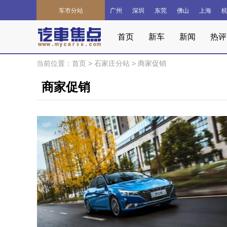
车市分站
广州
深圳
东莞
佛山
上海
首页
新车
新闻
热评
当前位置：
首页
>
石家庄分站
>
商家促销
商家促销