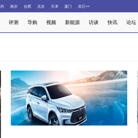
杭州
南京
合肥
北京
天津
厦门
其它>>
评测
导购
视频
新能源
访谈
快讯
论坛