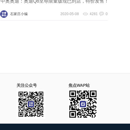
中奥奥迪：奥迪Q8至尊限量版现已到店，特价发售！
石家庄小编
2020-05-08
4281
0
关注公众号
焦点WAP站