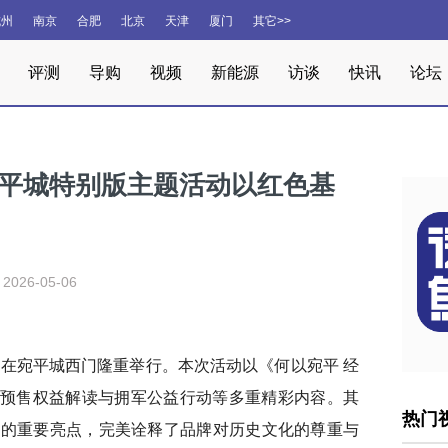
杭州
南京
合肥
北京
天津
厦门
其它>>
评测
导购
视频
新能源
访谈
快讯
论坛
宛平城特别版主题活动以红色基
2026-05-06
活动在宛平城西门隆重举行。本次活动以《何以宛平 经
预售权益解读与拥军公益行动等多重精彩内容。其
热门
动的重要亮点，完美诠释了品牌对历史文化的尊重与