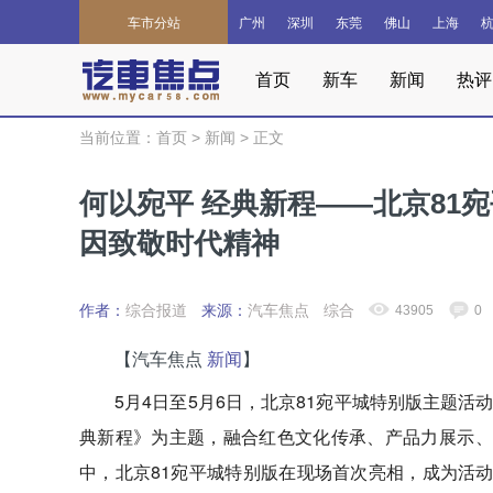
车市分站
广州
深圳
东莞
佛山
上海
首页
新车
新闻
热评
当前位置：
首页
>
新闻
>
正文
何以宛平 经典新程——北京81
因致敬时代精神
作者：
综合报道
来源：
汽车焦点
综合
43905
0
【汽车焦点
新闻
】
5月4日至5月6日，北京81宛平城特别版主题
典新程》为主题，融合红色文化传承、产品力展示、
中，北京81宛平城特别版在现场首次亮相，成为活