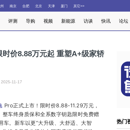
杭州
南京
合肥
北京
天津
厦门
其它>>
评测
导购
视频
新能源
访谈
快讯
论坛
限时价8.88万元起 重塑A+级家轿
2025-11-17
Pro正式上市！限时价8.88-11.29万元，
逸
策、整车终身质保和全系数字钥匙限时免费赠
热门
用车。新车以更“大升级、大舒适、大智