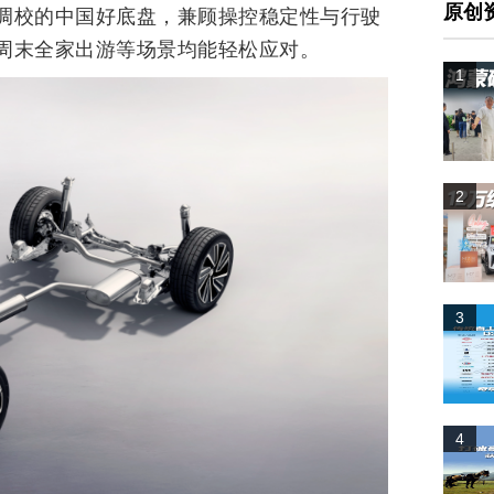
原创
调校的中国好底盘，兼顾操控稳定性与行驶
周末全家出游等场景均能轻松应对。
1
2
3
4