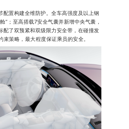
细节配置构建全维防护。全车高强度及以上钢
全舱”；至高搭载7安全气囊并新增中央气囊，
排标配了双预紧和双级限力安全带，在碰撞发
约束策略，最大程度保证乘员的安全。