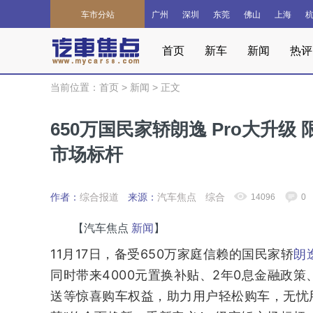
车市分站
广州
深圳
东莞
佛山
上海
首页
新车
新闻
热评
当前位置：
首页
>
新闻
>
正文
650万国民家轿朗逸 Pro大升级 
市场标杆
作者：
综合报道
来源：
汽车焦点
综合
14096
0
【汽车焦点
新闻
】
11月17日，备受650万家庭信赖的国民家轿
朗
同时带来4000元置换补贴、2年0息金融政
送等惊喜购车权益，助力用户轻松购车，无忧