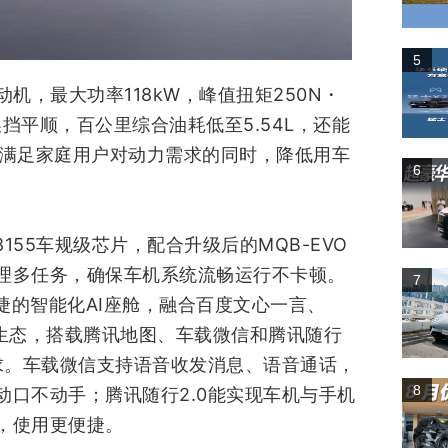
5
OⅡ发动机，最大功率118kW，峰值扭矩250N・
挡平顺，百公里综合油耗低至5.54L，还能
，满足家庭用户对动力需求的同时，降低用车
6
8155车规级芯片，配合升级后的MQB-EVO
理多任务，确保车机系统流畅运行不卡顿。
7
便捷的智能化AI座舱，融合百度文心一言、
腾讯生态，搭载腾讯地图、车载微信和腾讯随行
求。车载微信支持语音收发消息、语音通话，
8
口不动手；腾讯随行2.0能实现车机与手机
，使用更便捷。