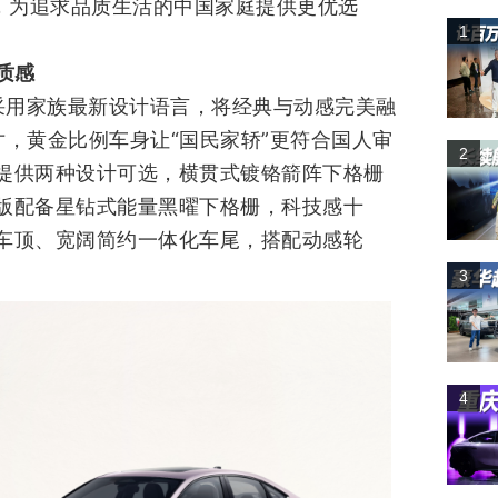
杆，为追求品质生活的中国家庭提供更优选
1
质感
面采用家族最新设计语言，将经典与动感完美融
寸，黄金比例车身让“国民家轿”更符合国人审
2
提供两种设计可选，横贯式镀铬箭阵下格栅
版配备星钻式能量黑曜下格栅，科技感十
车顶、宽阔简约一体化车尾，搭配动感轮
。
3
4