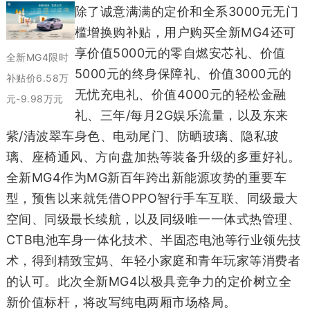
除了诚意满满的定价和全系3000元无门
槛增换购补贴，用户购买全新MG4还可
享价值5000元的零自燃安芯礼、价值
全新MG4限时
5000元的终身保障礼、价值3000元的
补贴价6.58万
无忧充电礼、价值4000元的轻松金融
元-9.98万元
礼、三年/每月2G娱乐流量，以及东来
紫/清波翠车身色、电动尾门、防晒玻璃、隐私玻
璃、座椅通风、方向盘加热等装备升级的多重好礼。
全新MG4作为MG新百年跨出新能源攻势的重要车
型，预售以来就凭借OPPO智行手车互联、同级最大
空间、同级最长续航，以及同级唯一一体式热管理、
CTB电池车身一体化技术、半固态电池等行业领先技
术，得到精致宝妈、年轻小家庭和青年玩家等消费者
的认可。此次全新MG4以极具竞争力的定价树立全
新价值标杆，将改写纯电两厢市场格局。