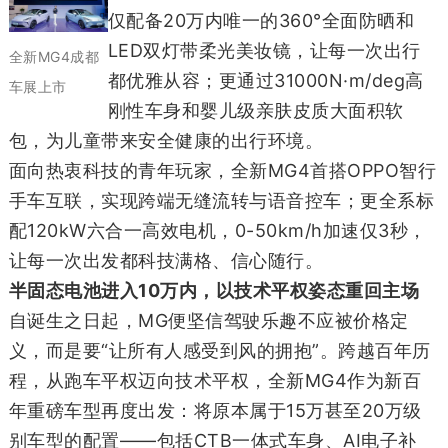
仅配备20万内唯一的360°全面防晒和
LED双灯带柔光美妆镜，让每一次出行
全新MG4成都
都优雅从容；更通过31000N·m/deg高
车展上市
刚性车身和婴儿级亲肤皮质大面积软
包，为儿童带来安全健康的出行环境。
面向热衷科技的青年玩家，全新MG4首搭OPPO智行
手车互联，实现跨端无缝流转与语音控车；更全系标
配120kW六合一高效电机，0-50km/h加速仅3秒，
让每一次出发都科技满格、信心随行。
半固态电池进入10万内，以技术平权姿态重回主场
自诞生之日起，MG便坚信驾驶乐趣不应被价格定
义，而是要“让所有人感受到风的拥抱”。跨越百年历
程，从跑车平权迈向技术平权，全新MG4作为新百
年重磅车型再度出发：将原本属于15万甚至20万级
别车型的配置——包括CTB一体式车身、AI电子补