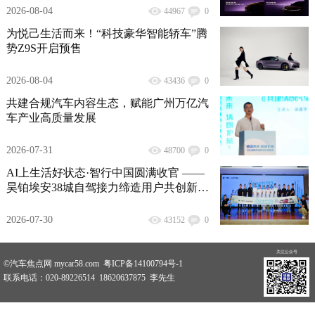
2026-08-04
44967
0
为悦己生活而来！“科技豪华智能轿车”腾
势Z9S开启预售
2026-08-04
43436
0
共建合规汽车内容生态，赋能广州万亿汽
车产业高质量发展
2026-07-31
48700
0
AI上生活好状态·智行中国圆满收官 ——
昊铂埃安38城自驾接力缔造用户共创新范
式
2026-07-30
43152
0
关注公众号
©汽车焦点网 mycar58.com 粤ICP备14100794号-1
联系电话：020-89226514 18620637875 李先生