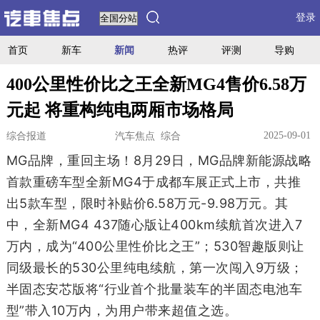
登录
首页
新车
新闻
热评
评测
导购
400公里性价比之王全新MG4售价6.58万
元起 将重构纯电两厢市场格局
2025-09-01
综合报道
汽车焦点 综合
MG品牌，重回主场！8月29日，MG品牌新能源战略
首款重磅车型全新MG4于成都车展正式上市，共推
出5款车型，限时补贴价6.58万元-9.98万元。其
中，全新MG4 437随心版让400km续航首次进入7
万内，成为“400公里性价比之王”；530智趣版则让
同级最长的530公里纯电续航，第一次闯入9万级；
半固态安芯版将“行业首个批量装车的半固态电池车
型”带入10万内，为用户带来超值之选。