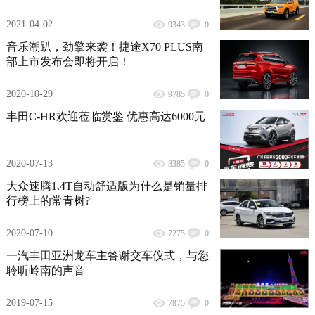
2021-04-02
9343
0
音乐潮趴，劲擎来袭！捷途X70 PLUS南
部上市发布会即将开启！
2020-10-29
9785
0
丰田C-HR欢迎莅临赏鉴 优惠高达6000元
2020-07-13
8385
0
大众速腾1.4T自动舒适版为什么是销量排
行榜上的常青树?
2020-07-10
7275
0
一汽丰田亚洲龙车主答谢交车仪式，与您
聆听岭南的声音
2019-07-15
7875
0