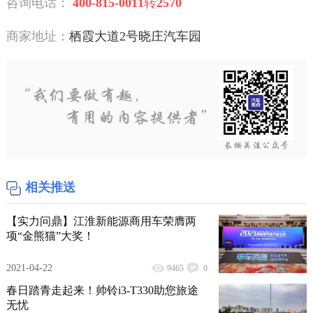
咨询电话：
400-815-0011
转
2570
商家地址：
栖霞大道2号晓庄汽车园
相关推送
【实力问鼎】江淮新能源商用车荣膺两
项“金熊猫”大奖！
2021-04-22
9465
0
春日踏青走起来！帅铃i3-T330助您旅途
无忧