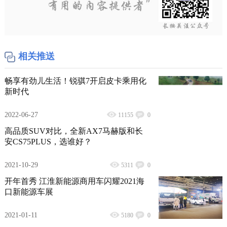
相关推送
畅享有劲儿生活！锐骐7开启皮卡乘用化
新时代
2022-06-27
11155
0
高品质SUV对比，全新AX7马赫版和长
安CS75PLUS，选谁好？
2021-10-29
5311
0
开年首秀 江淮新能源商用车闪耀2021海
口新能源车展
2021-01-11
5180
0