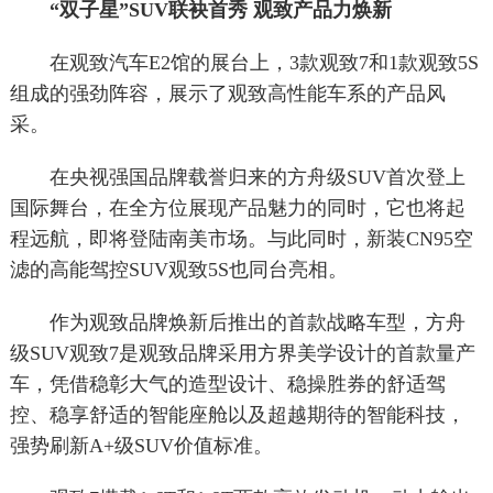
“双子星”SUV联袂首秀 观致产品力焕新
在观致汽车E2馆的展台上，3款观致7和1款观致5S
组成的强劲阵容，展示了观致高性能车系的产品风
采。
在央视强国品牌载誉归来的方舟级SUV首次登上
国际舞台，在全方位展现产品魅力的同时，它也将起
程远航，即将登陆南美市场。与此同时，新装CN95空
滤的高能驾控SUV观致5S也同台亮相。
作为观致品牌焕新后推出的首款战略车型，方舟
级SUV观致7是观致品牌采用方界美学设计的首款量产
车，凭借稳彰大气的造型设计、稳操胜券的舒适驾
控、稳享舒适的智能座舱以及超越期待的智能科技，
强势刷新A+级SUV价值标准。