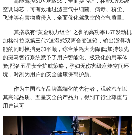
高能驾控SUV观致5S，全面换“芯”，标配CN95级
空调滤芯，可有效地过滤空气中细菌、病毒、粉尘、
飞沫等有害物质侵入，全面优化驾乘室的空气质量。
其搭载有“黄金动力组合”之誉的高功率1.6T发动机
加格特拉克第三代7速湿式双离合变速箱，输出澎湃动
能的同时换挡更加平顺，综合油耗大为降低;加持领先
的斑马智行系统赋予了用户智能化、极致化的用车体
验;配备五星安全护航策略，孕妇无伤害级座舱空间环
境，时刻为用户的安全健康保驾护航。
作为中国汽车品牌高端化的先行者，观致汽车以
其高端品质、五星安全的产品力，得到了行业尊重与
用户认可。