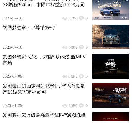
X8增程260Pro上市限时权益价15.99万元
2026-07-10
53353
0
岚图梦想家9，“尊”的来了
2026-07-10
44972
0
岚图梦想家9定名，剑指50万级旗舰MPV
市场
2026-07-09
44246
0
岚图泰山Ultra定档3月交付，华系首款量
产L3级SUV定档岚图
2026-01-29
14692
0
岚图将推50万级最强豪华MPV“岚图珠峰