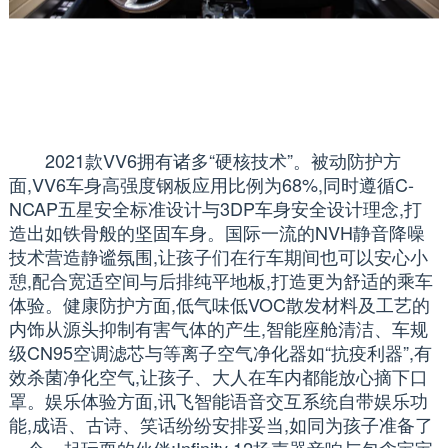
2021款VV6拥有诸多“硬核技术”。被动防护方
面,VV6车身高强度钢板应用比例为68%,同时遵循C-
NCAP五星安全标准设计与3DP车身安全设计理念,打
造出如铁骨般的坚固车身。国际一流的NVH静音降噪
技术营造静谧氛围,让孩子们在行车期间也可以安心小
憩,配合宽适空间与后排纯平地板,打造更为舒适的乘车
体验。健康防护方面,低气味低VOC散发材料及工艺的
内饰从源头抑制有害气体的产生,智能座舱清洁、车规
级CN95空调滤芯与等离子空气净化器如“抗疫利器”,有
效杀菌净化空气,让孩子、大人在车内都能放心摘下口
罩。娱乐体验方面,讯飞智能语音交互系统自带娱乐功
能,成语、古诗、笑话纷纷安排妥当,如同为孩子准备了
一个一起玩耍的伙伴;Infinity 12扬声器音响与包含宝宝