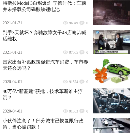
特斯拉Model 3自燃爆炸 宁德时代：车辆
并未搭载公司磷酸铁锂电池
2021-01-21
96049
0
到手3天就坏？奔驰故障女子4S店喇叭喊
话维权
2021-01-21
97565
0
国家出台补贴政策促进汽车消费，车市春
天还会远吗？
2020-04-01
91574
0
40万亿“新基建”获批，技术革新谁主浮
沉？
2020-04-01
91553
0
小伙伴注意了！部分城市已恢复限行政
策，当心被罚款！