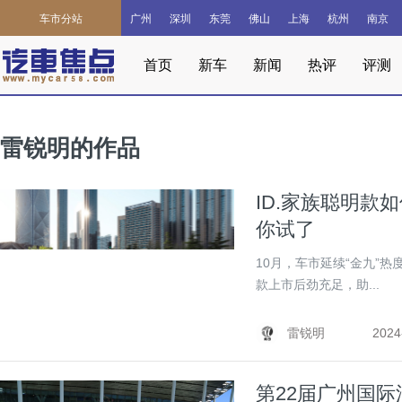
车市分站
广州
深圳
东莞
佛山
上海
杭州
南京
首页
新车
新闻
热评
评测
雷锐明的作品
ID.家族聪明款
你试了
10月，车市延续“金九”热度
款上市后劲充足，助...
雷锐明
2024
第22届广州国