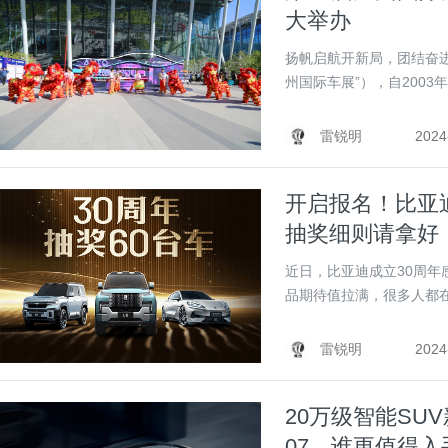
大举办
扬帆启航开新局，团结奋
州国际车展”），自2003年
雷锐明
2024
开启报名！比亚迪
抽奖细则请拿好
近日，比亚迪成立30周
品期待值拉满，很多人都在羡
雷锐明
2024
20万级智能SU
07，谁更值得入