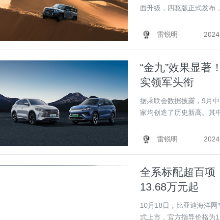
面升级，四驱版正式发布，售
雷锐明
2024
“金九”效果显著
实领军头衔
据乘联会数据披露，9月中
家均创造了历史新高。其中比
雷锐明
2024
全系标配超百项
13.68万元起
10月18日，比亚迪海洋网
式上市，官方指导价格为13.6